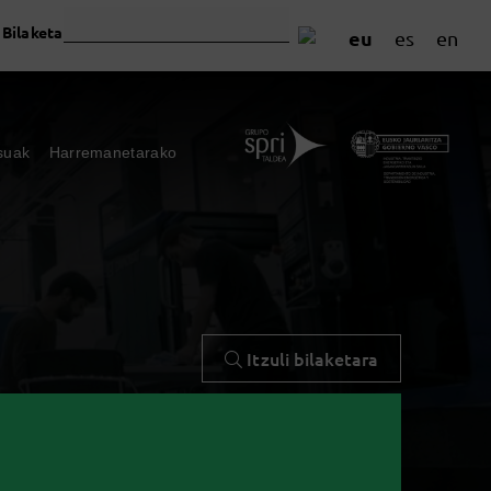
Bilaketa
eu
es
en
suak
Harremanetarako
Itzuli bilaketara