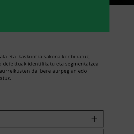
ziala eta ikaskuntza sakona konbinatuz,
o defektuak identifikatu eta segmentatzea
aurreikusten da, bere aurpegian edo
stuz.