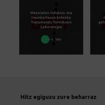
Materialen Indukzio eta
Iraunkortasun bidezko
Tratamendu Termikoen
geh
Laborategia
Ver
Hitz egiguzu zure beharraz