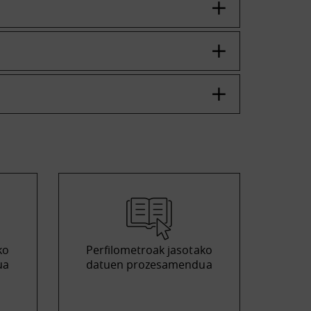
ko
Perfilometroak jasotako
ua
datuen prozesamendua