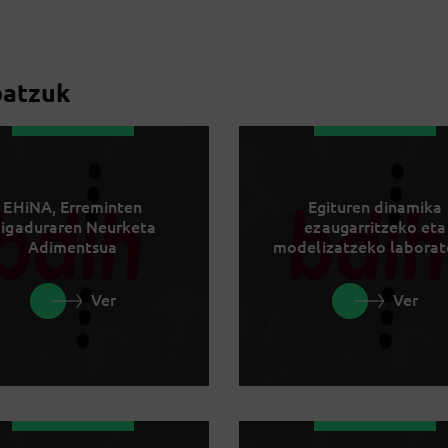
batzuk
EHiNA, Erreminten
Egituren dinamika
igaduraren Neurketa
ezaugarritzeko eta
Adimentsua
modelizatzeko laborat
Ver
Ver