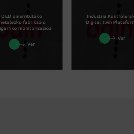
DED oinarritutako
Industria Kontrolera
metalezko fabrikazio
Digital Twin Platafo
igarriko monitorizazioa
Ver
Ver