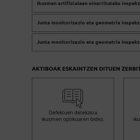
Ikusmen artifizialean oinarritutako inspek
Junta monitorizazio eta geometria inspekz
Junta monitorizazio eta geometria inspekz
AKTIBOAK ESKAINTZEN DITUEN ZERBI
Defektuen detekzioa
ikusmen optikoaren bidez.
ik