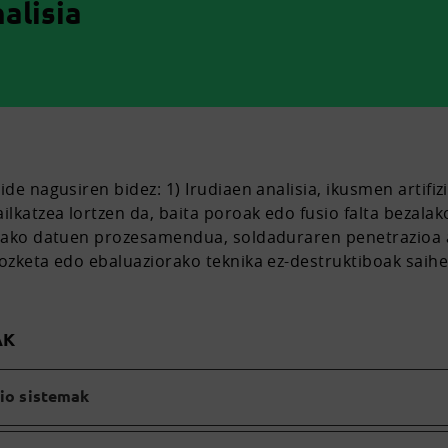
alisia
ide nagusiren bidez: 1) Irudiaen analisia, ikusmen artifi
lkatzea lortzen da, baita poroak edo fusio falta bezalak
sotako datuen prozesamendua, soldaduraren penetrazioa 
mozketa edo ebaluaziorako teknika ez-destruktiboak saihe
AK
zio sistemak