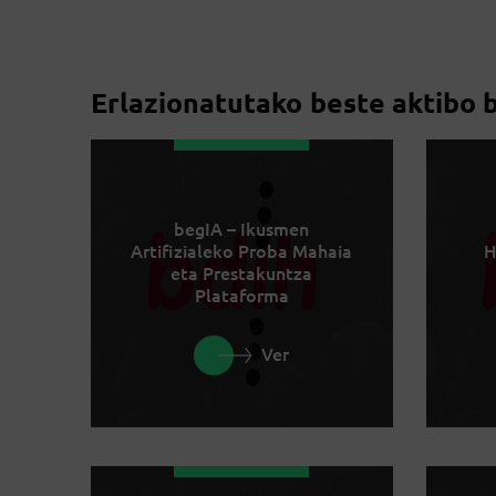
Erlazionatutako beste aktibo 
begIA – Ikusmen
Artifizialeko Proba Mahaia
H
eta Prestakuntza
Plataforma
Ver