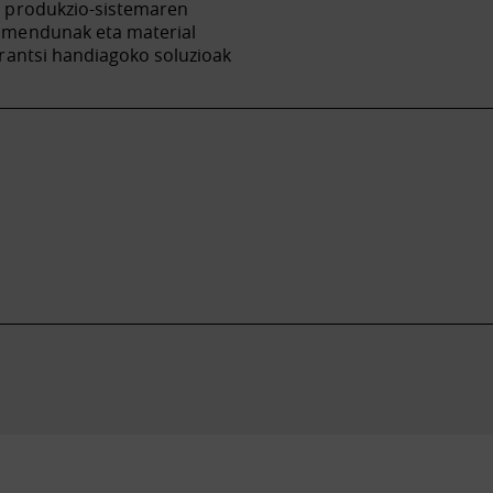
n produkzio-sistemaren
imendunak eta material
rantsi handiagoko soluzioak