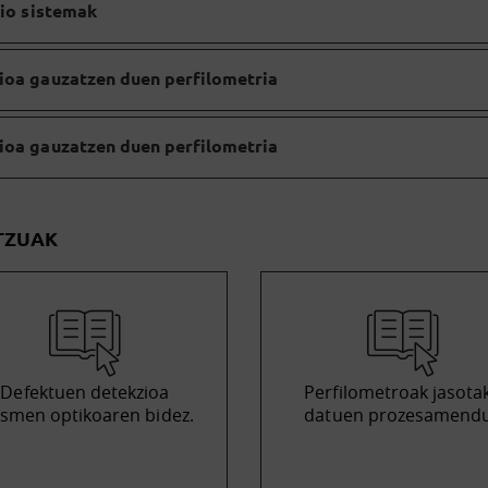
zio sistemak
ioa gauzatzen duen perfilometria
ioa gauzatzen duen perfilometria
TZUAK
Defektuen detekzioa
Perfilometroak jasota
usmen optikoaren bidez.
datuen prozesamend