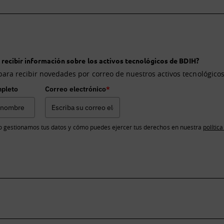
 recibir información sobre los activos tecnológicos de BDIH?
para recibir novedades por correo de nuestros activos tecnológicos
pleto
Correo electrónico
*
 gestionamos tus datos y cómo puedes ejercer tus derechos en nuestra
polític