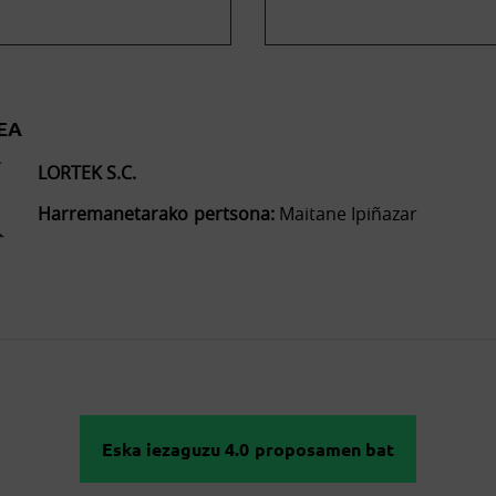
EA
LORTEK S.C.
Harremanetarako pertsona:
Maitane Ipiñazar
Eska iezaguzu 4.0 proposamen bat