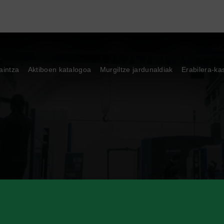
aintza
Aktiboen katalogoa
Murgiltze jardunaldiak
Erabilera-ka