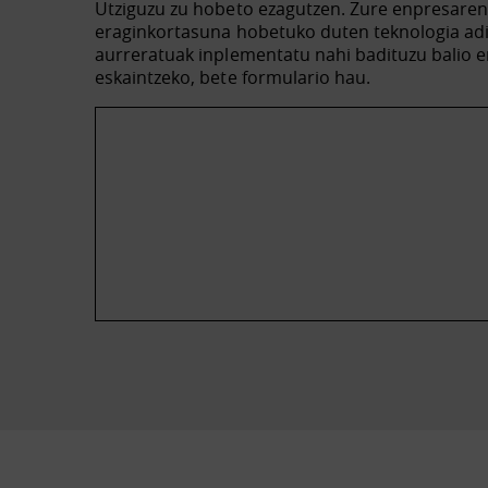
Utziguzu zu hobeto ezagutzen. Zure enpresare
eraginkortasuna hobetuko duten teknologia ad
aurreratuak inplementatu nahi badituzu balio e
eskaintzeko, bete formulario hau.