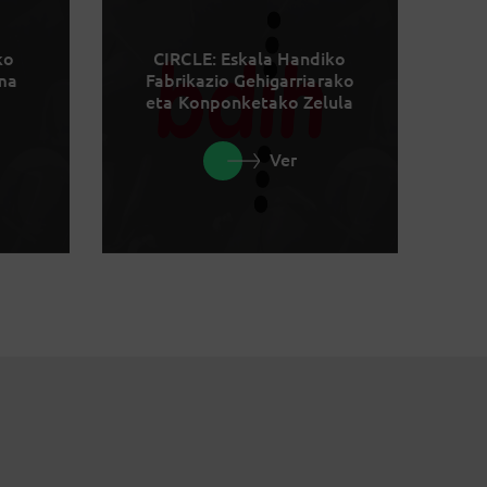
ko
CIRCLE: Eskala Handiko
rma
Fabrikazio Gehigarriarako
eta Konponketako Zelula
Ver