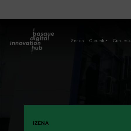
Zer da
Guneak
Gure esk
IZENA