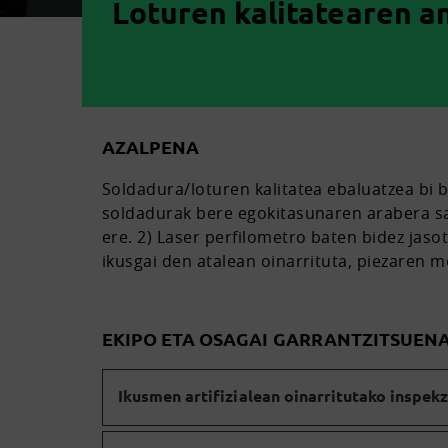
Loturen kalitatearen an
AZALPENA
Soldadura/loturen kalitatea ebaluatzea bi b
soldadurak bere egokitasunaren arabera sai
ere. 2) Laser perfilometro baten bidez ja
ikusgai den atalean oinarrituta, piezaren 
EKIPO ETA OSAGAI GARRANTZITSUEN
Ikusmen artifizialean oinarritutako inspek