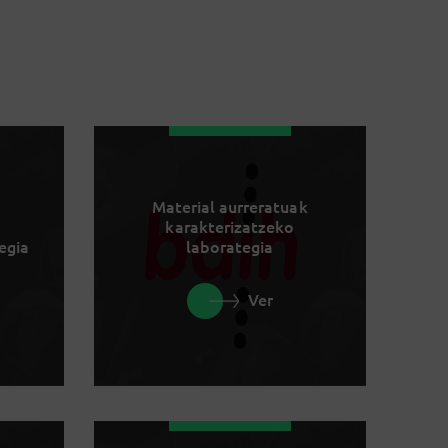
Material aurreratuak
karakterizatzeko
egia
laborategia
Ver