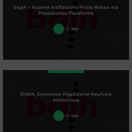
begIA – Ikusmen Artifizialeko Proba Mahaia eta
Prestakuntza Plataforma
Ver
EHiNA, Erreminten Higaduraren Neurketa
Adimentsua
Ver