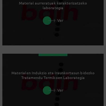
Material aurreratuak karakterizatzeko
laborategia
Ver
Materialen Indukzio eta Iraunkortasun bidezko
Tratamendu Termikoen Laborategia
Ver