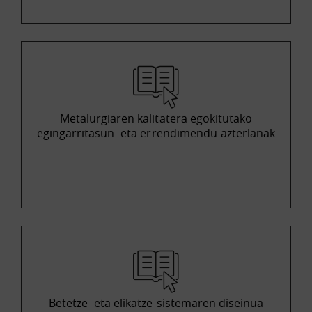
Metalurgiaren kalitatera egokitutako
egingarritasun- eta errendimendu-azterlanak
Betetze- eta elikatze-sistemaren diseinua