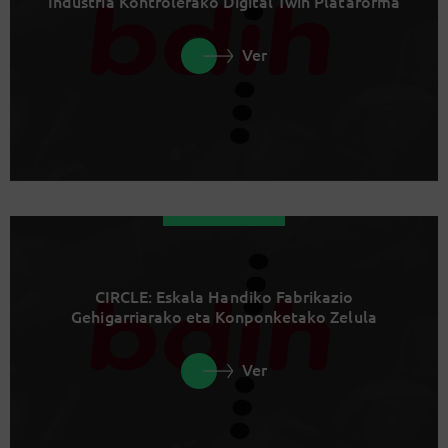
Industria Kontrolerako Digital Twin Plataforma
Ver
CIRCLE: Eskala Handiko Fabrikazio
Gehigarriarako eta Konponketako Zelula
Ver