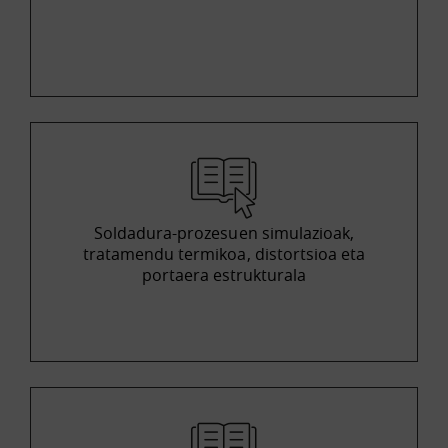
Soldadura-prozesuen simulazioak,
tratamendu termikoa, distortsioa eta
portaera estrukturala