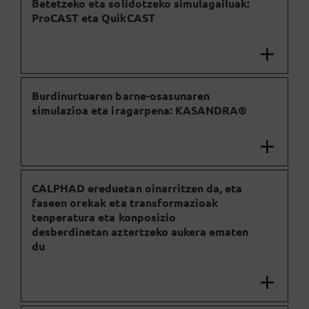
Betetzeko eta solidotzeko simulagailuak:
ProCAST eta QuikCAST
Burdinurtuaren barne-osasunaren
simulazioa eta iragarpena: KASANDRA®
CALPHAD ereduetan oinarritzen da, eta
faseen orekak eta transformazioak
tenperatura eta konposizio
desberdinetan aztertzeko aukera ematen
du