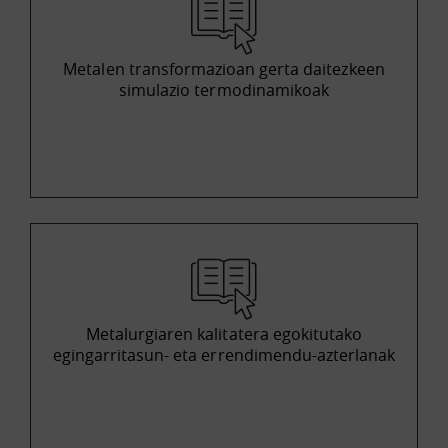
Metalen transformazioan gerta daitezkeen
simulazio termodinamikoak
Metalurgiaren kalitatera egokitutako
egingarritasun- eta errendimendu-azterlanak