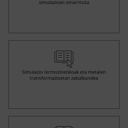
simulazioan oinarrituta
Simulazio termozinetikoak eta metalen
transformazioetan zabalkundea