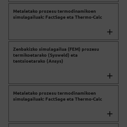
Metaletako prozesu termodinamikoen
simulagailuak: FactSage eta Thermo-Calc
Zenbakizko simulagailua (FEM) prozesu
termikoetarako (Sysweld) eta
tentsioetarako (Ansys)
Metaletako prozesu termodinamikoen
simulagailuak: FactSage eta Thermo-Calc