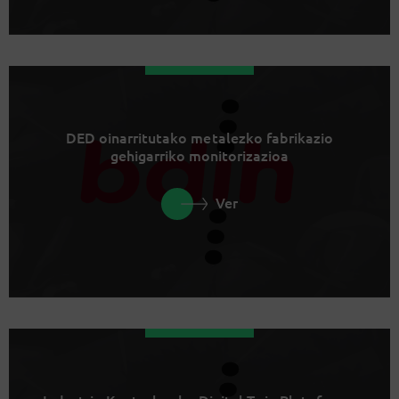
DED oinarritutako metalezko fabrikazio
gehigarriko monitorizazioa
Ver