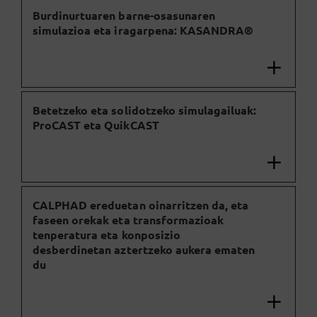
Burdinurtuaren barne-osasunaren
simulazioa eta iragarpena: KASANDRA®
Betetzeko eta solidotzeko simulagailuak:
ProCAST eta QuikCAST
CALPHAD ereduetan oinarritzen da, eta
faseen orekak eta transformazioak
tenperatura eta konposizio
desberdinetan aztertzeko aukera ematen
du