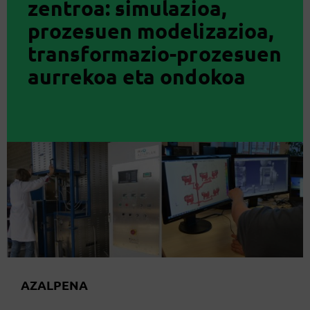
zentroa: simulazioa,
prozesuen modelizazioa,
transformazio-prozesuen
aurrekoa eta ondokoa
AZALPENA