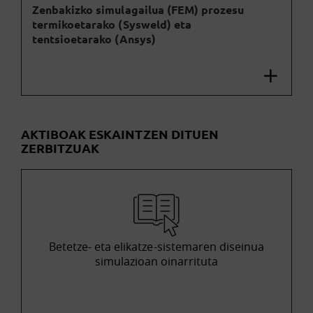
Zenbakizko simulagailua (FEM) prozesu
termikoetarako (Sysweld) eta
tentsioetarako (Ansys)
AKTIBOAK ESKAINTZEN DITUEN
ZERBITZUAK
Betetze- eta elikatze-sistemaren diseinua
simulazioan oinarrituta