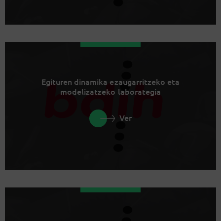
Egituren dinamika ezaugarritzeko eta
modelizatzeko laborategia
Ver