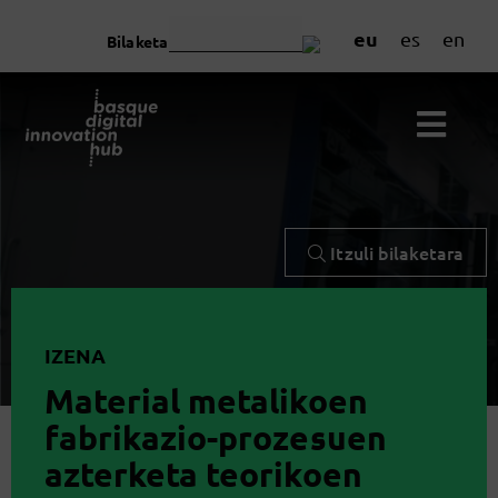
eu
es
en
Bilaketa
Itzuli bilaketara
IZENA
Material metalikoen
fabrikazio-prozesuen
azterketa teorikoen