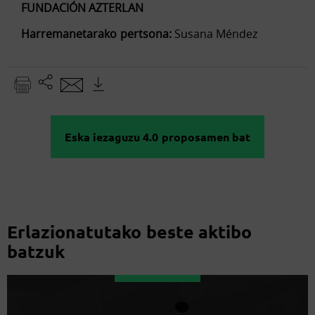
FUNDACIÓN AZTERLAN
Harremanetarako pertsona:
Susana Méndez
Eska iezaguzu 4.0 proposamen bat
Erlazionatutako beste aktibo
batzuk