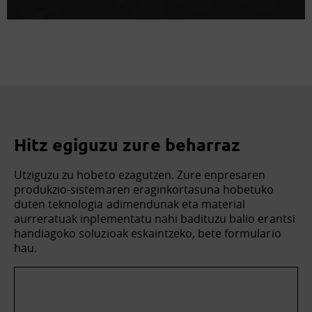
Hitz egiguzu zure beharraz
Utziguzu zu hobeto ezagutzen. Zure enpresaren
produkzio-sistemaren eraginkortasuna hobetuko
duten teknologia adimendunak eta material
aurreratuak inplementatu nahi badituzu balio erantsi
handiagoko soluzioak eskaintzeko, bete formulario
hau.