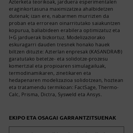
Azterketa teorikoak, jarduera esperimentalen
eraginkortasuna maximizatzea ahalbidetzen
dutenak; izan ere, nabarmen murrizten da
proban eta errorean oinarritutako saiakuntzen
kopurua, baliabideen erabilera optimizatuz eta
I+G jarduerak bizkortuz. Modelizaziorako
eskuragarri dauden tresnek honako hauek
biltzen dituzte: Azterlan enpresak (KASANDRA®)
garatutako betetze- eta solidotze-prozesu
komertzial eta propioaren simulagailuak,
termodinamikaren, zinetikaren eta
hedapenaren modelizazioa solidotzean, hoztean
eta tratamendu termikoan: FactSage, Thermo-
Calc, Prisma, Dictra, Sysweld eta Ansys.
EKIPO ETA OSAGAI GARRANTZITSUENAK