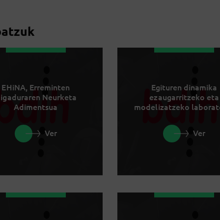
batzuk
EHiNA, Erreminten
Egituren dinamika
igaduraren Neurketa
ezaugarritzeko eta
Adimentsua
modelizatzeko laborat
Ver
Ver