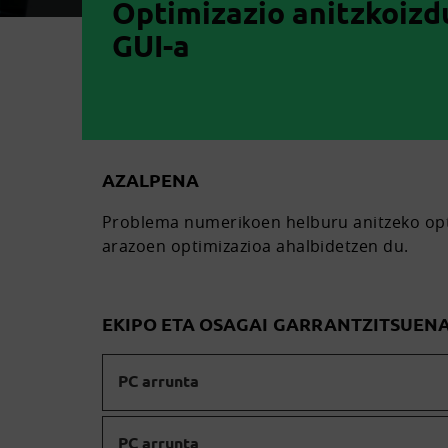
Optimizazio anitzkoiz
GUI-a
AZALPENA
Problema numerikoen helburu anitzeko opti
arazoen optimizazioa ahalbidetzen du.
EKIPO ETA OSAGAI GARRANTZITSUEN
PC arrunta
PC arrunta