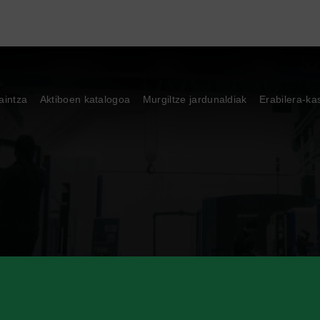
aintza
Aktiboen katalogoa
Murgiltze jardunaldiak
Erabilera-ka