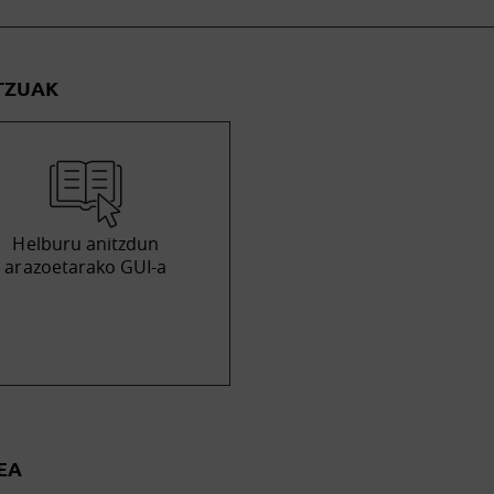
TZUAK
Helburu anitzdun
arazoetarako GUI-a
EA