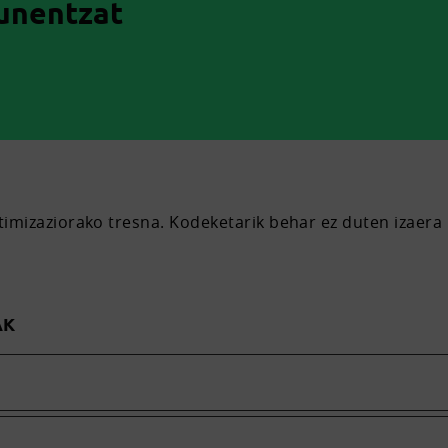
dunentzat
mizaziorako tresna. Kodeketarik behar ez duten izaera
AK