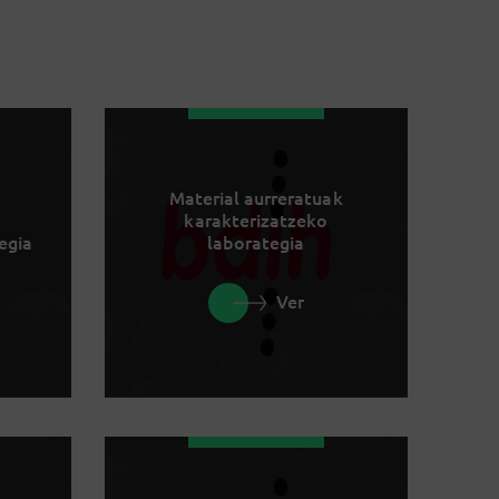
Material aurreratuak
karakterizatzeko
egia
laborategia
Ver