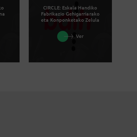
ko
CIRCLE: Eskala Handiko
rma
Fabrikazio Gehigarriarako
eta Konponketako Zelula
Ver