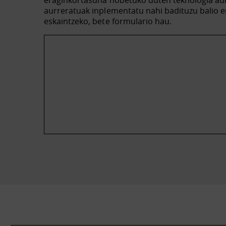
eraginkortasuna hobetuko duten teknologia ad
aurreratuak inplementatu nahi badituzu balio e
eskaintzeko, bete formulario hau.