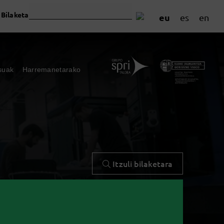
Bilaketa
eu
es
en
suak
Harremanetarako
Itzuli bilaketara