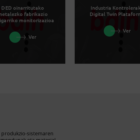
DED oinarritutako
Industria Kontrolera
metalezko fabrikazio
Digital Twin Platafo
igarriko monitorizazioa
Ver
Ver
n produkzio-sistemaren