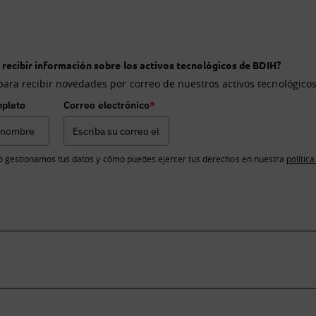
 recibir información sobre los activos tecnológicos de BDIH?
para recibir novedades por correo de nuestros activos tecnológicos
pleto
Correo electrónico
*
 gestionamos tus datos y cómo puedes ejercer tus derechos en nuestra
polític