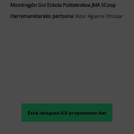
Mondragón Goi Eskola Politeknikoa JMA SCoop
Harremanetarako pertsona:
Aitor Aguirre Ortuzar
Eska iezaguzu 4.0 proposamen bat