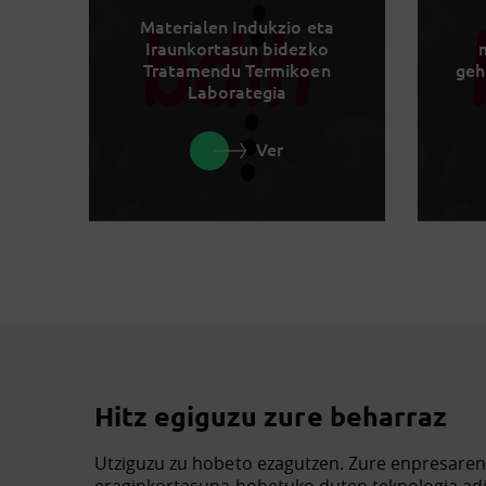
Materialen Indukzio eta
Iraunkortasun bidezko
Tratamendu Termikoen
geh
Laborategia
Ver
Hitz egiguzu zure beharraz
Utziguzu zu hobeto ezagutzen. Zure enpresare