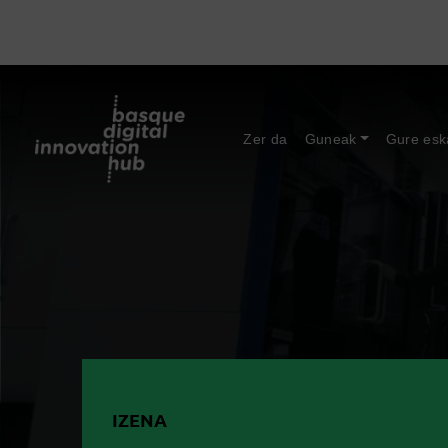
Zer da
Guneak
Gure esk
IZENA