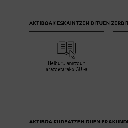
AKTIBOAK ESKAINTZEN DITUEN ZERBI
Helburu anitzdun
arazoetarako GUI-a
AKTIBOA KUDEATZEN DUEN ERAKUND