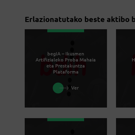
Erlazionatutako beste aktibo 
begIA – Ikusmen
Artifizialeko Proba Mahaia
H
eta Prestakuntza
Plataforma
Ver