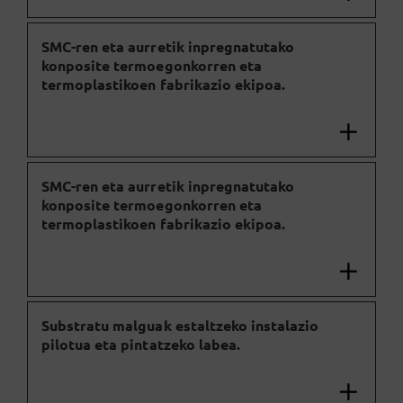
SMC-ren eta aurretik inpregnatutako
konposite termoegonkorren eta
termoplastikoen fabrikazio ekipoa.
SMC-ren eta aurretik inpregnatutako
konposite termoegonkorren eta
termoplastikoen fabrikazio ekipoa.
Substratu malguak estaltzeko instalazio
pilotua eta pintatzeko labea.