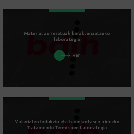
Material aurreratuak karakterizatzeko
laborategia
Ver
Materialen Indukzio eta Iraunkortasun bidezko
Tratamendu Termikoen Laborategia