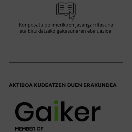
Konposatu polimerikoen jasangarritasuna
eta birziklatzeko gaitasunaren ebaluazioa.
AKTIBOA KUDEATZEN DUEN ERAKUNDEA