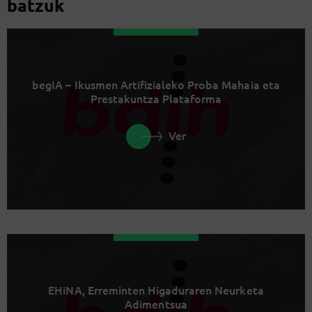
batzuk
begIA – Ikusmen Artifizialeko Proba Mahaia eta
Prestakuntza Plataforma
Ver
EHiNA, Erreminten Higaduraren Neurketa
Adimentsua