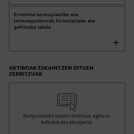
Erretxina termoplastiko eta
termoegonkorrak formulatzeko eta
gehitzeko zelula
AKTIBOAK ESKAINTZEN DITUEN
ZERBITZUAK
Konpositezko piezen diseinua, egitura-
kalkulua eta ekoizpena.