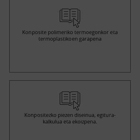
Konposite polimeriko termoegonkor eta
termoplastikoen garapena
Konpositezko piezen diseinua, egitura-
kalkulua eta ekoizpena.