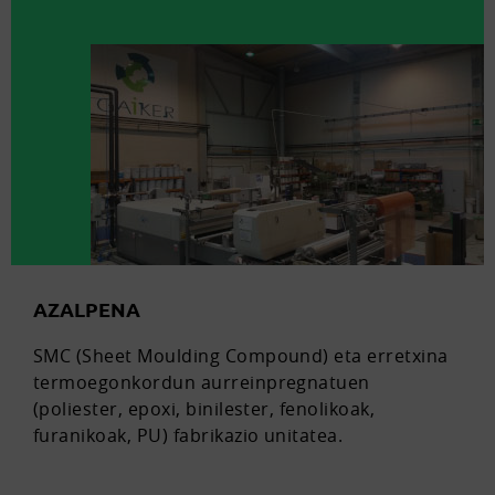
AZALPENA
SMC (Sheet Moulding Compound) eta erretxina
termoegonkordun aurreinpregnatuen
(poliester, epoxi, binilester, fenolikoak,
furanikoak, PU) fabrikazio unitatea.