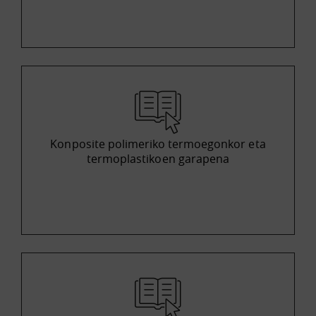
Konposite polimeriko termoegonkor eta
termoplastikoen garapena