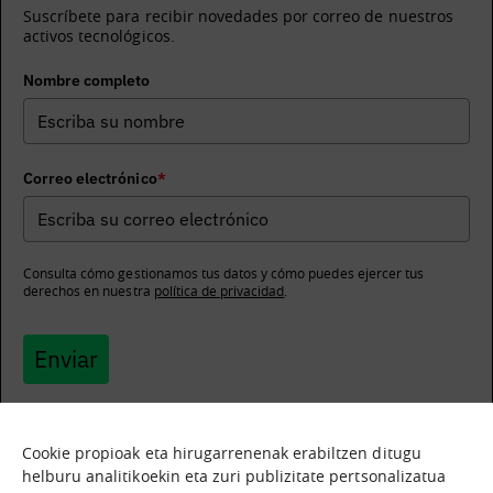
Suscríbete para recibir novedades por correo de nuestros
activos tecnológicos.
Nombre completo
Correo electrónico
*
Consulta cómo gestionamos tus datos y cómo puedes ejercer tus
derechos en nuestra
política de privacidad
.
Enviar
Cookie propioak eta hirugarrenenak erabiltzen ditugu
helburu analitikoekin eta zuri publizitate pertsonalizatua