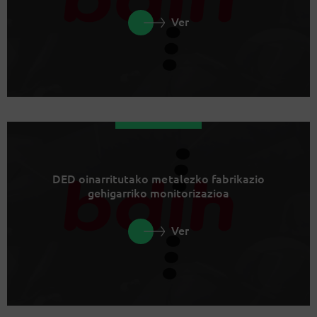
Ver
DED oinarritutako metalezko fabrikazio
gehigarriko monitorizazioa
Ver