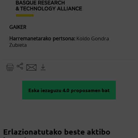
GAIKER
Harremanetarako pertsona:
Koldo Gondra
Zubieta
Eska iezaguzu 4.0 proposamen bat
Erlazionatutako beste aktibo