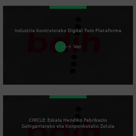
Industria Kontrolerako Digital Twin Plataforma
Ver
CIRCLE: Eskala Handiko Fabrikazio
Gehigarriarako eta Konponketako Zelula