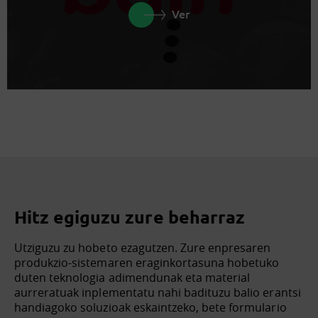
Ver
Hitz egiguzu zure beharraz
Utziguzu zu hobeto ezagutzen. Zure enpresaren
produkzio-sistemaren eraginkortasuna hobetuko
duten teknologia adimendunak eta material
aurreratuak inplementatu nahi badituzu balio erantsi
handiagoko soluzioak eskaintzeko, bete formulario