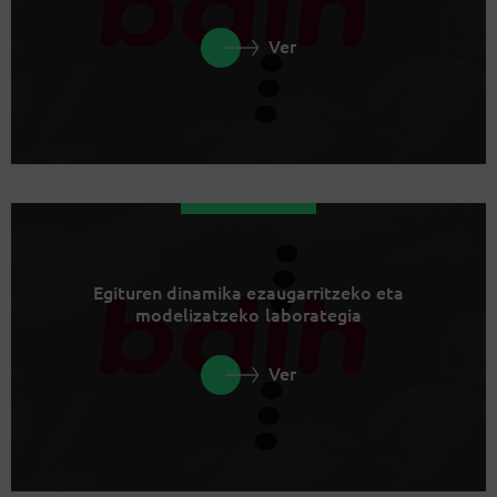
Ver
Egituren dinamika ezaugarritzeko eta
modelizatzeko laborategia
Ver