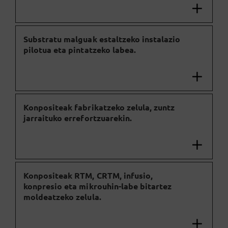
Substratu malguak estaltzeko instalazio
pilotua eta pintatzeko labea.
Konpositeak fabrikatzeko zelula, zuntz
jarraituko errefortzuarekin.
Konpositeak RTM, CRTM, infusio,
konpresio eta mikrouhin-labe bitartez
moldeatzeko zelula.