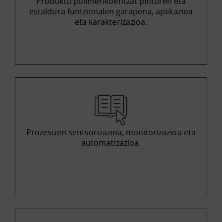
Produktu polimerikoentzat pinturen eta
estaldura funtzionalen garapena, aplikazioa
eta karakterizazioa.
Prozesuen sentsorizazioa, monitorizazioa eta
automatizazioa.