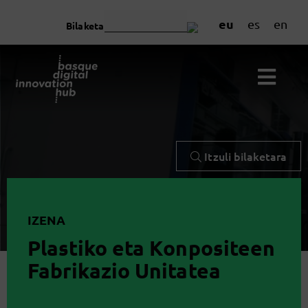
eu
es
en
Bilaketa
Itzuli bilaketara
IZENA
Plastiko eta Konpositeen
Fabrikazio Unitatea