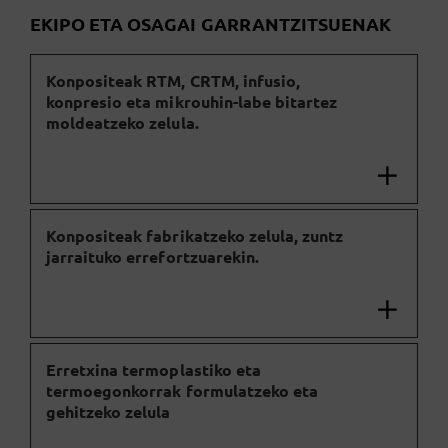
EKIPO ETA OSAGAI GARRANTZITSUENAK
Konpositeak RTM, CRTM, infusio,
konpresio eta mikrouhin-labe bitartez
moldeatzeko zelula.
Konpositeak fabrikatzeko zelula, zuntz
jarraituko errefortzuarekin.
Erretxina termoplastiko eta
termoegonkorrak formulatzeko eta
gehitzeko zelula