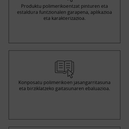
Produktu polimerikoentzat pinturen eta
estaldura funtzionalen garapena, aplikazioa
eta karakterizazioa.
Konposatu polimerikoen jasangarritasuna
eta birziklatzeko gaitasunaren ebaluazioa.