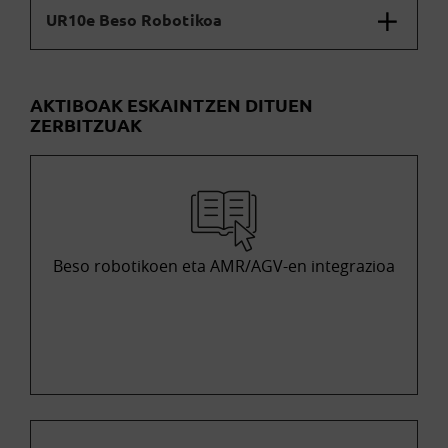
UR10e Beso Robotikoa
AKTIBOAK ESKAINTZEN DITUEN
ZERBITZUAK
Beso robotikoen eta AMR/AGV-en integrazioa