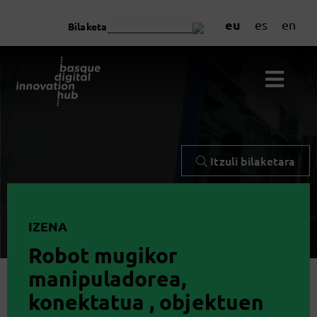
eu
es
en
Bilaketa
Itzuli bilaketara
IZENA
Robot mugikor
manipuladorea,
konektatua , objektuen