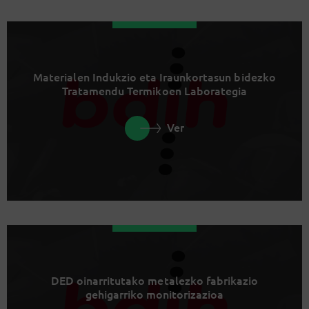
Materialen Indukzio eta Iraunkortasun bidezko
Tratamendu Termikoen Laborategia
Ver
DED oinarritutako metalezko fabrikazio
gehigarriko monitorizazioa