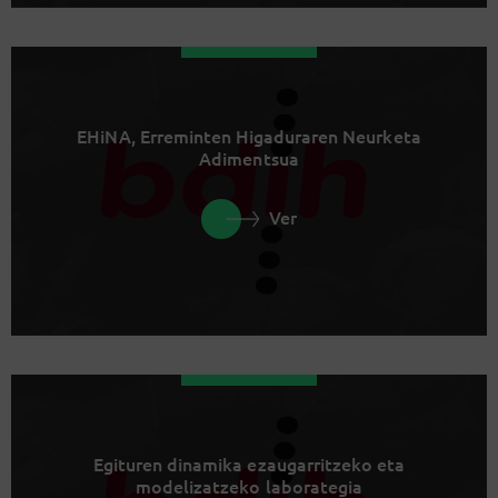
EHiNA, Erreminten Higaduraren Neurketa
Adimentsua
Ver
Egituren dinamika ezaugarritzeko eta
modelizatzeko laborategia