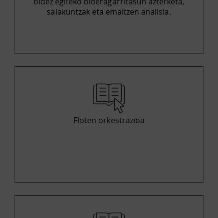
bidez egiteko bideragarritasun azterketa,
saiakuntzak eta emaitzen analisia.
Floten orkestrazioa