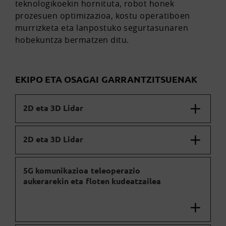
teknologikoekin hornituta, robot honek
prozesuen optimizazioa, kostu operatiboen
murrizketa eta lanpostuko segurtasunaren
hobekuntza bermatzen ditu.
EKIPO ETA OSAGAI GARRANTZITSUENAK
2D eta 3D Lidar
2D eta 3D Lidar
5G komunikazioa teleoperazio
aukerarekin eta floten kudeatzailea