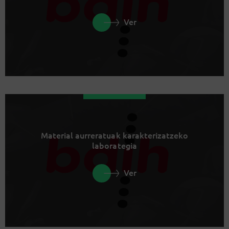
Ver
Material aurreratuak karakterizatzeko
laborategia
Ver