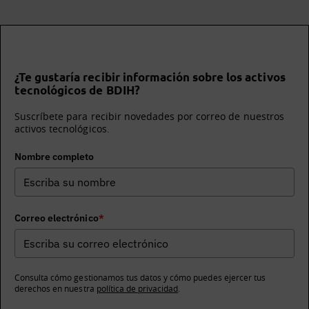
¿Te gustaría recibir información sobre los activos
tecnológicos de BDIH?
Suscríbete para recibir novedades por correo de nuestros
activos tecnológicos.
Nombre completo
Correo electrónico
*
Consulta cómo gestionamos tus datos y cómo puedes ejercer tus
derechos en nuestra
política de privacidad
.