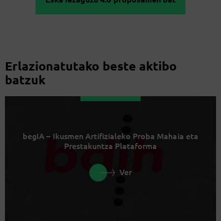
Erlazionatutako beste aktibo
batzuk
begIA – Ikusmen Artifizialeko Proba Mahaia eta
Prestakuntza Plataforma
Ver