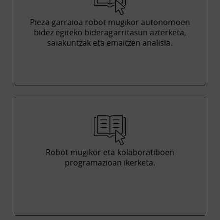
Pieza garraioa robot mugikor autonomoen
bidez egiteko bideragarritasun azterketa,
saiakuntzak eta emaitzen analisia.
Robot mugikor eta kolaboratiboen
programazioan ikerketa.