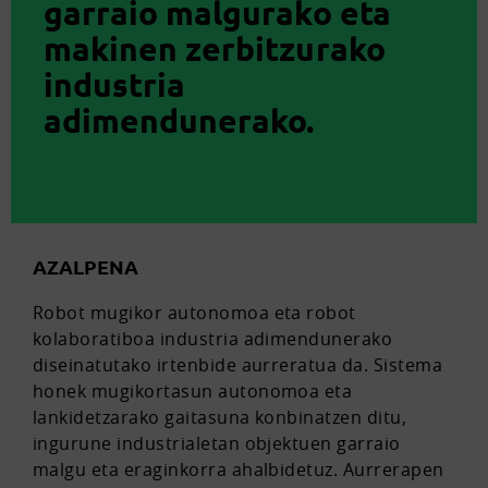
garraio malgurako eta
makinen zerbitzurako
industria
adimendunerako.
AZALPENA
Robot mugikor autonomoa eta robot
kolaboratiboa industria adimendunerako
diseinatutako irtenbide aurreratua da. Sistema
honek mugikortasun autonomoa eta
lankidetzarako gaitasuna konbinatzen ditu,
ingurune industrialetan objektuen garraio
malgu eta eraginkorra ahalbidetuz. Aurrerapen