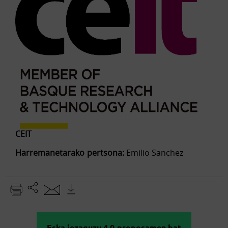
CEIT
Harremanetarako pertsona:
Emilio Sanchez
Eska iezaguzu 4.0 proposamen bat