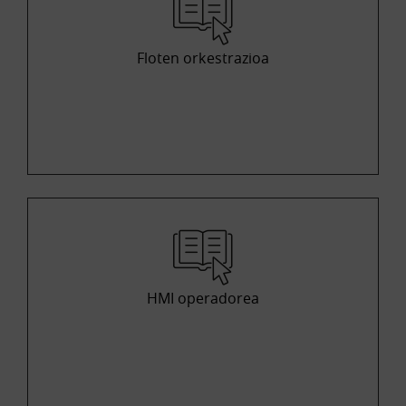
Floten orkestrazioa
HMI operadorea