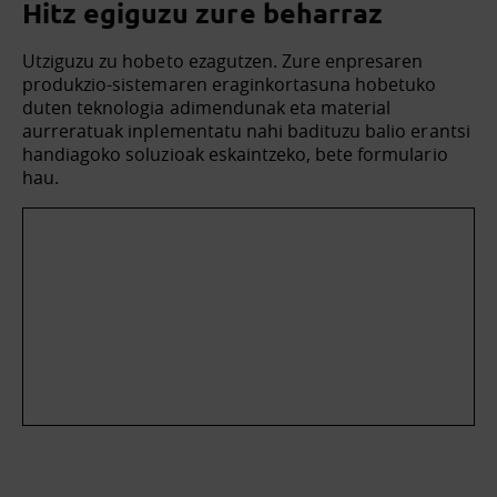
Hitz egiguzu zure beharraz
Utziguzu zu hobeto ezagutzen. Zure enpresaren
produkzio-sistemaren eraginkortasuna hobetuko
duten teknologia adimendunak eta material
aurreratuak inplementatu nahi badituzu balio erantsi
handiagoko soluzioak eskaintzeko, bete formulario
hau.