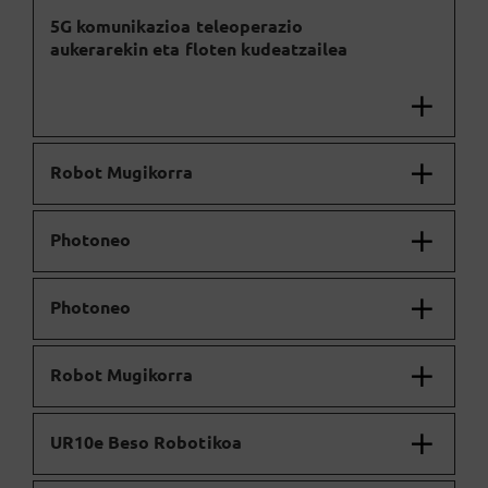
5G komunikazioa teleoperazio
aukerarekin eta floten kudeatzailea
Robot Mugikorra
Photoneo
Photoneo
Robot Mugikorra
UR10e Beso Robotikoa