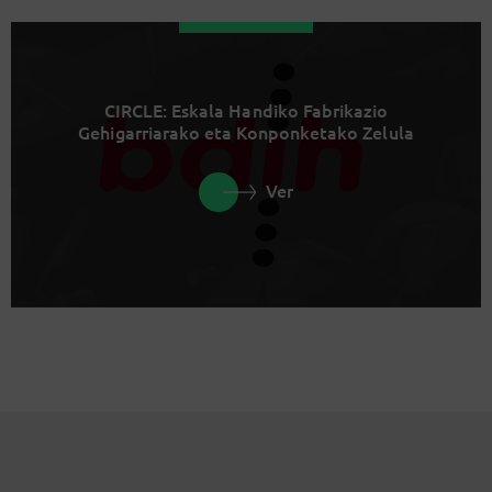
CIRCLE: Eskala Handiko Fabrikazio
Gehigarriarako eta Konponketako Zelula
Ver