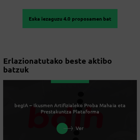
Eska iezaguzu 4.0 proposamen bat
Erlazionatutako beste aktibo
batzuk
begIA – Ikusmen Artifizialeko Proba Mahaia eta
Prestakuntza Plataforma
Ver