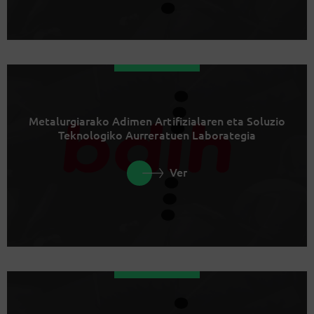
Metalurgiarako Adimen Artifizialaren eta Soluzio
Teknologiko Aurreratuen Laborategia
Ver