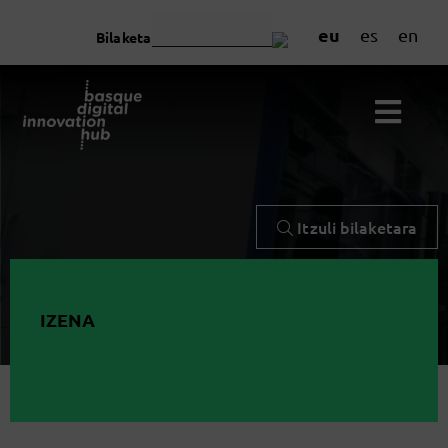
eu
es
en
Bilaketa
Itzuli bilaketara
IZENA