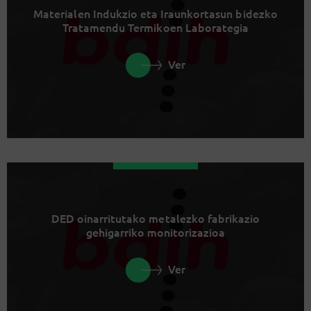
Materialen Indukzio eta Iraunkortasun bidezko
Tratamendu Termikoen Laborategia
Ver
DED oinarritutako metalezko fabrikazio
gehigarriko monitorizazioa
Ver