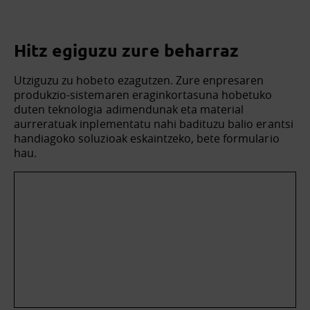
Hitz egiguzu zure beharraz
Utziguzu zu hobeto ezagutzen. Zure enpresaren
produkzio-sistemaren eraginkortasuna hobetuko
duten teknologia adimendunak eta material
aurreratuak inplementatu nahi badituzu balio erantsi
handiagoko soluzioak eskaintzeko, bete formulario
hau.