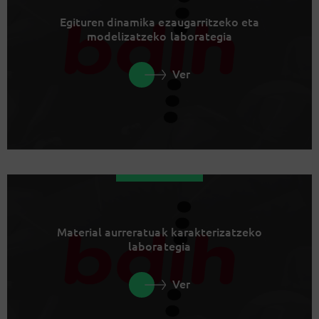
Egituren dinamika ezaugarritzeko eta
modelizatzeko laborategia
Ver
Material aurreratuak karakterizatzeko
laborategia
Ver