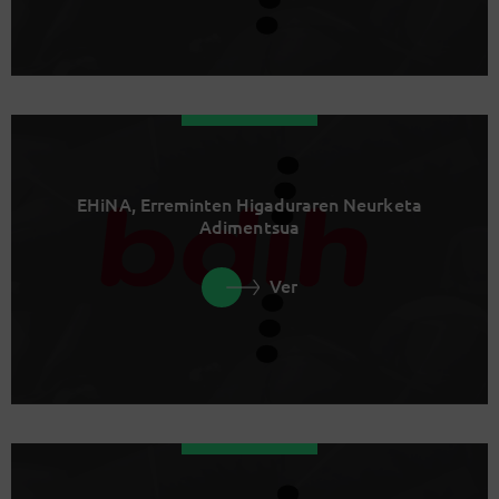
EHiNA, Erreminten Higaduraren Neurketa
Adimentsua
Ver