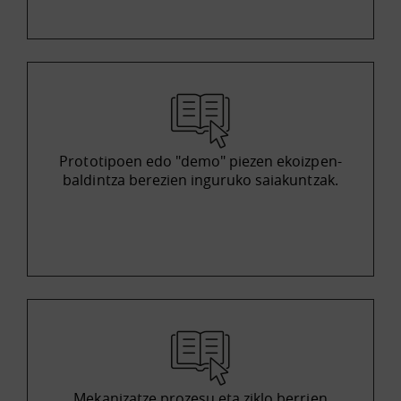
Prototipoen edo "demo" piezen ekoizpen-
baldintza berezien inguruko saiakuntzak.
Mekanizatze prozesu eta ziklo berrien