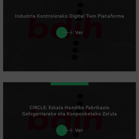
Industria Kontrolerako Digital Twin Plataforma
Ver
CIRCLE: Eskala Handiko Fabrikazio
Gehigarriarako eta Konponketako Zelula
Ver