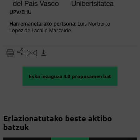
UPV/EHU
Harremanetarako pertsona:
Luis Norberto
Lopez de Lacalle Marcaide
Eska iezaguzu 4.0 proposamen bat
Erlazionatutako beste aktibo
batzuk