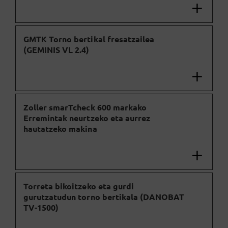
GMTK Torno bertikal fresatzailea
(GEMINIS VL 2.4)
Zoller smarTcheck 600 markako
Erremintak neurtzeko eta aurrez
hautatzeko makina
Torreta bikoitzeko eta gurdi
gurutzatudun torno bertikala (DANOBAT
TV-1500)