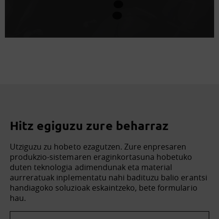
Hitz egiguzu zure beharraz
Utziguzu zu hobeto ezagutzen. Zure enpresaren
produkzio-sistemaren eraginkortasuna hobetuko
duten teknologia adimendunak eta material
aurreratuak inplementatu nahi badituzu balio erantsi
handiagoko soluzioak eskaintzeko, bete formulario
hau.