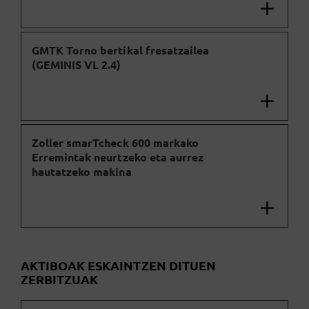
GMTK Torno bertikal fresatzailea
(GEMINIS VL 2.4)
Zoller smarTcheck 600 markako
Erremintak neurtzeko eta aurrez
hautatzeko makina
AKTIBOAK ESKAINTZEN DITUEN
ZERBITZUAK