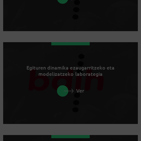
Egituren dinamika ezaugarritzeko eta
modelizatzeko laborategia
Ver