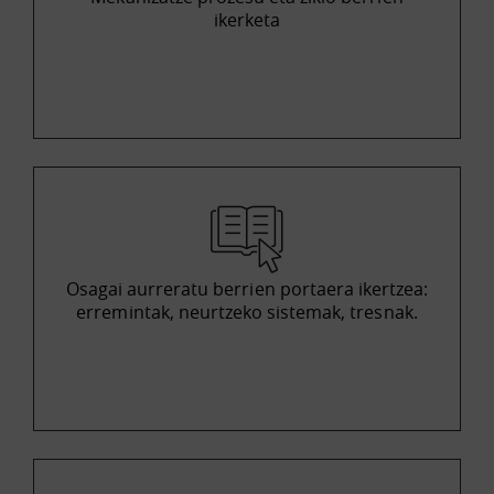
ikerketa
Osagai aurreratu berrien portaera ikertzea:
erremintak, neurtzeko sistemak, tresnak.