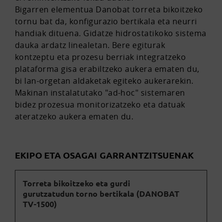
Bigarren elementua Danobat torreta bikoitzeko
tornu bat da, konfigurazio bertikala eta neurri
handiak dituena. Gidatze hidrostatikoko sistema
dauka ardatz linealetan. Bere egiturak
kontzeptu eta prozesu berriak integratzeko
plataforma gisa erabiltzeko aukera ematen du,
bi lan-orgetan aldaketak egiteko aukerarekin.
Makinan instalatutako "ad-hoc" sistemaren
bidez prozesua monitorizatzeko eta datuak
ateratzeko aukera ematen du.
EKIPO ETA OSAGAI GARRANTZITSUENAK
Torreta bikoitzeko eta gurdi
gurutzatudun torno bertikala (DANOBAT
TV-1500)