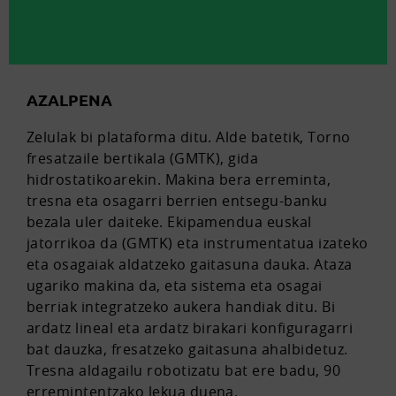
AZALPENA
Zelulak bi plataforma ditu. Alde batetik, Torno
fresatzaile bertikala (GMTK), gida
hidrostatikoarekin. Makina bera erreminta,
tresna eta osagarri berrien entsegu-banku
bezala uler daiteke. Ekipamendua euskal
jatorrikoa da (GMTK) eta instrumentatua izateko
eta osagaiak aldatzeko gaitasuna dauka. Ataza
ugariko makina da, eta sistema eta osagai
berriak integratzeko aukera handiak ditu. Bi
ardatz lineal eta ardatz birakari konfiguragarri
bat dauzka, fresatzeko gaitasuna ahalbidetuz.
Tresna aldagailu robotizatu bat ere badu, 90
erremintentzako lekua duena.