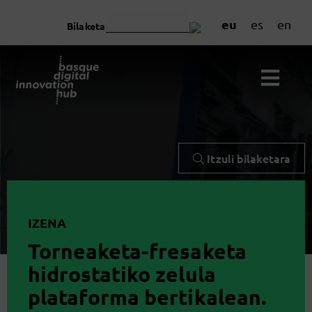
eu
es
en
Bilaketa
Itzuli bilaketara
IZENA
Torneaketa-fresaketa
hidrostatiko zelula
plataforma bertikalean.