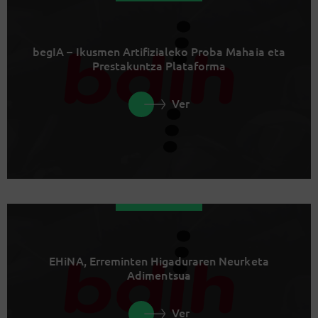
begIA – Ikusmen Artifizialeko Proba Mahaia eta
Prestakuntza Plataforma
Ver
EHiNA, Erreminten Higaduraren Neurketa
Adimentsua
Ver