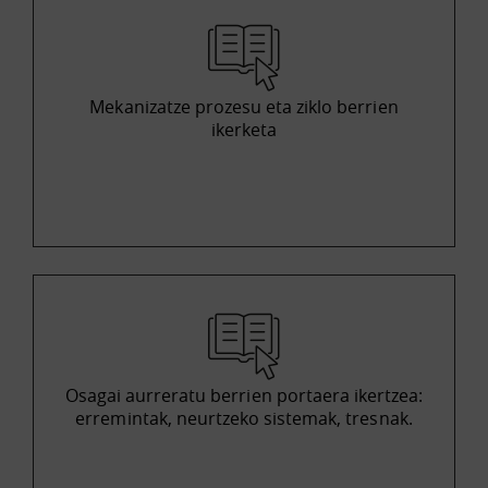
Mekanizatze prozesu eta ziklo berrien
ikerketa
Osagai aurreratu berrien portaera ikertzea:
erremintak, neurtzeko sistemak, tresnak.