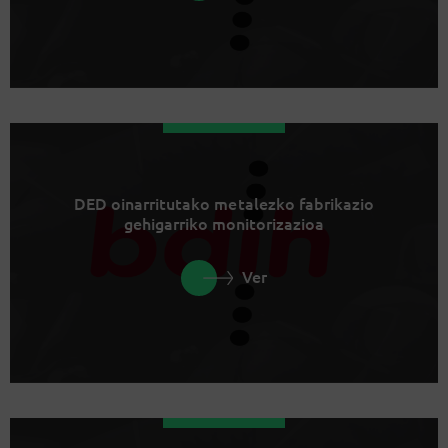
DED oinarritutako metalezko fabrikazio
gehigarriko monitorizazioa
Ver