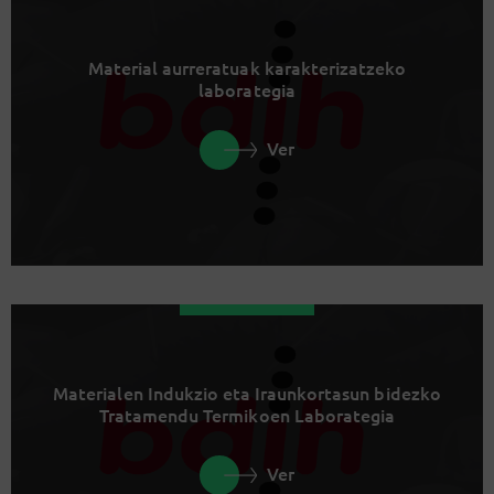
Material aurreratuak karakterizatzeko
laborategia
Ver
Materialen Indukzio eta Iraunkortasun bidezko
Tratamendu Termikoen Laborategia
Ver