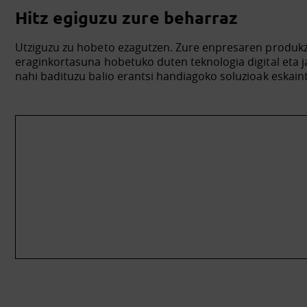
Hitz egiguzu zure beharraz
Utziguzu zu hobeto ezagutzen. Zure enpresaren produk
eraginkortasuna hobetuko duten teknologia digital eta 
nahi badituzu balio erantsi handiagoko soluzioak eskain