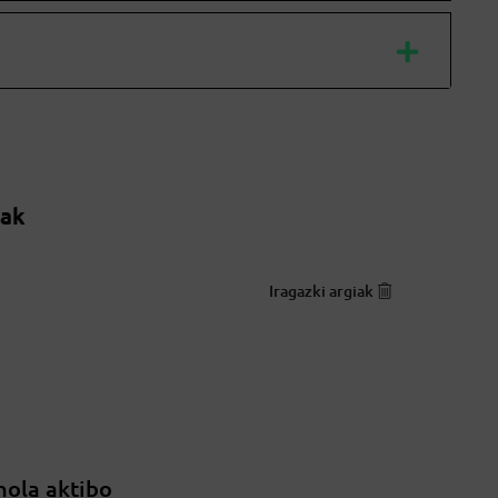
oak
Iragazki argiak
nola aktibo