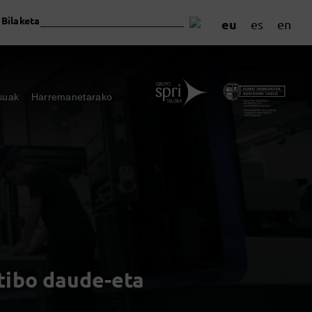
Bilaketa
eu
es
en
suak
Harremanetarako
tibo daude-eta