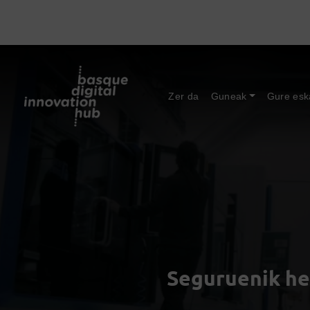
Zer da
Guneak
Gure esk
Seguruenik he