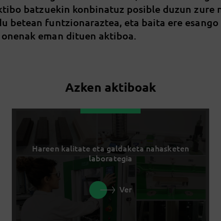
aktibo batzuekin konbinatuz posible duzun zure
u betean funtzionaraztea, eta baita ere esango
 onenak eman dituen aktiboa.
Azken aktiboak
Hareen kalitate eta galdaketa nahasketen
laborategia
Ver