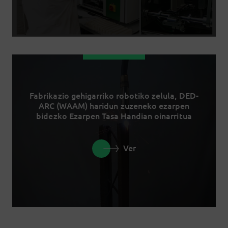
Fabrikazio gehigarriko robotiko zelula, DED-
ARC (WAAM) haridun zuzeneko ezarpen
bidezko Ezarpen Tasa Handian oinarritua
Ver