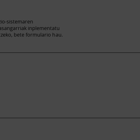
zio-sistemaren
jasangarriak inplementatu
tzeko, bete formulario hau.