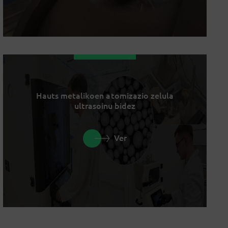
Hauts metalikoen atomizazio zelula
ultrasoinu bidez
Ver