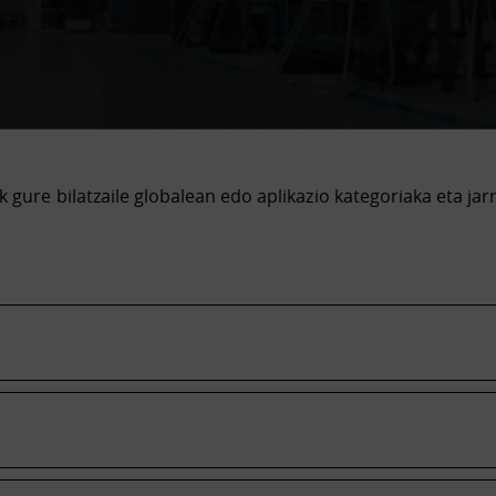
k gure bilatzaile globalean edo aplikazio kategoriaka eta jar