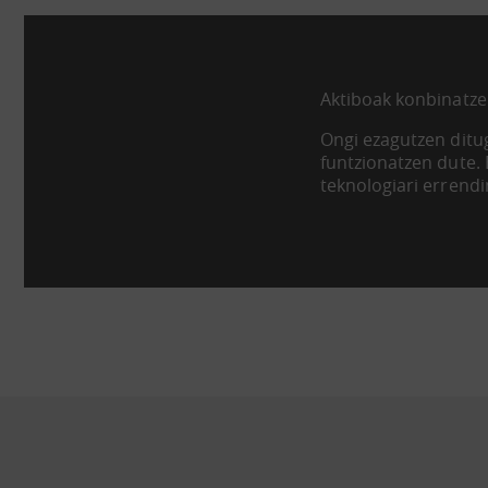
Aktiboak konbinatze
Ongi ezagutzen ditug
funtzionatzen dute.
teknologiari errend