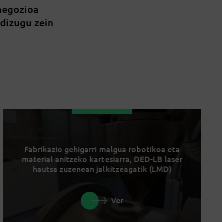
 negozioa
 dizugu zein
Fabrikazio gehigarri malgua robotikoa eta
material anitzeko kartesiarra, DED-LB laser
hautsa zuzenean jalkitzeagatik (LMD)
Ver