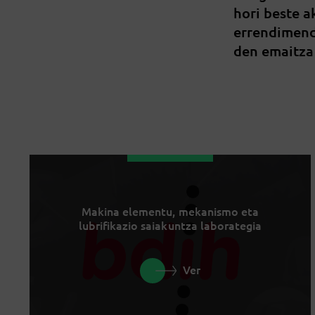
hori beste 
errendimend
den emaitza
Makina elementu, mekanismo eta
lubrifikazio saiakuntza laborategia
Ver