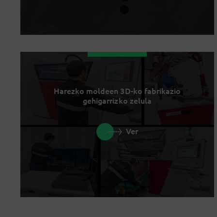
Harezko moldeen 3D-ko fabrikazio
gehigarrizko zelula
Ver