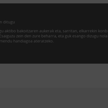
n ditugu
u aktibo bakoitzaren aukerak eta, sarritan, elkarrekin kon
 Esaiguzu zein den zure beharra, eta guk esango dizugu nol
imendu handiagoa ateratzeko.