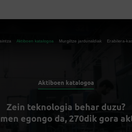
aintza
Aktiboen katalogoa
Murgiltze jardunaldiak
Erabilera-ka
Aktiboen katalogoa
Zein teknologia behar duzu?
men egongo da, 270dik gora ak