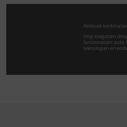
Aktiboak konbinatze
Ongi ezagutzen ditug
funtzionatzen dute.
teknologiari errend