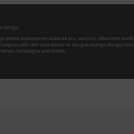
n ditugu
u aktibo bakoitzaren aukerak eta, sarritan, elkarrekin kon
 Esaiguzu zein den zure beharra, eta guk esango dizugu nol
imendu handiagoa ateratzeko.