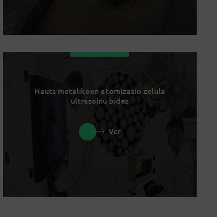
Hauts metalikoen atomizazio zelula
ultrasoinu bidez
Ver