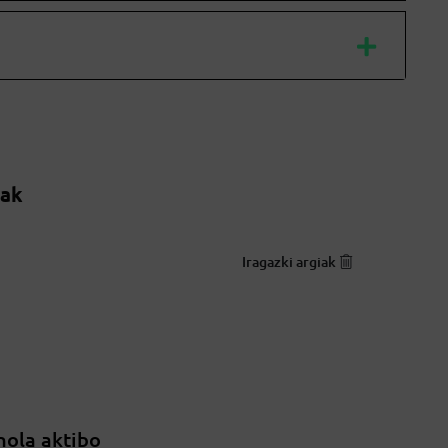
oak
Iragazki argiak
nola aktibo