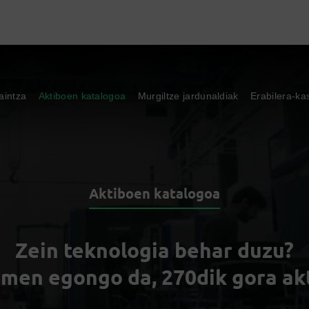
aintza
Aktiboen katalogoa
Murgiltze jardunaldiak
Erabilera-ka
Aktiboen katalogoa
Zein teknologia behar duzu?
men egongo da, 270dik gora ak