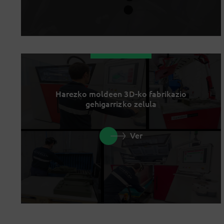
Harezko moldeen 3D-ko fabrikazio
gehigarrizko zelula
Ver