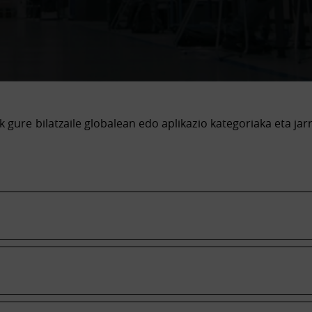
k gure bilatzaile globalean edo aplikazio kategoriaka eta jar