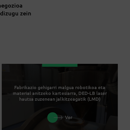
 negozioa
 dizugu zein
Fabrikazio gehigarri malgua robotikoa eta
material anitzeko kartesiarra, DED-LB laser
hautsa zuzenean jalkitzeagatik (LMD)
Ver