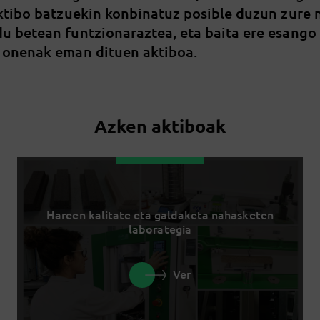
aktibo batzuekin konbinatuz posible duzun zure
u betean funtzionaraztea, eta baita ere esango
 onenak eman dituen aktiboa.
Azken aktiboak
Hareen kalitate eta galdaketa nahasketen
laborategia
Ver