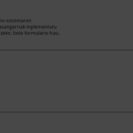
zio-sistemaren
jasangarriak inplementatu
tzeko, bete formulario hau.