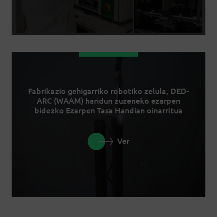
Fabrikazio gehigarriko robotiko zelula, DED-
ARC (WAAM) haridun zuzeneko ezarpen
bidezko Ezarpen Tasa Handian oinarritua
Ver