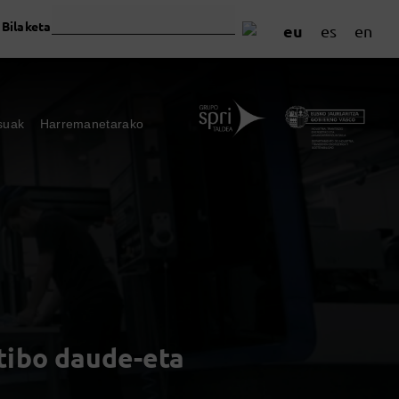
Bilaketa
eu
es
en
suak
Harremanetarako
tibo daude-eta