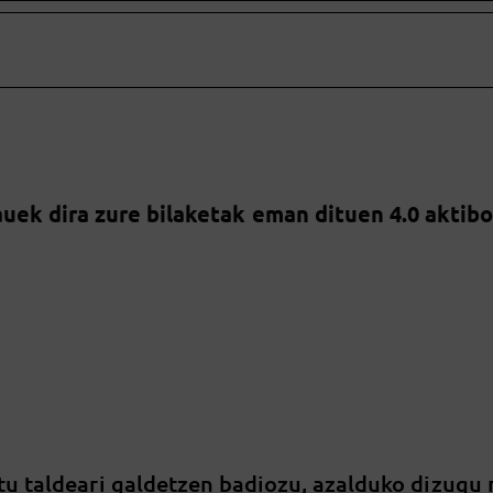
uek dira zure bilaketak eman dituen 4.0 aktib
tu taldeari galdetzen badiozu, azalduko dizugu 