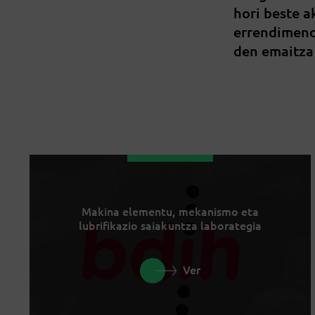
hori beste 
errendimend
den emaitza
Makina elementu, mekanismo eta
lubrifikazio saiakuntza laborategia
Ver