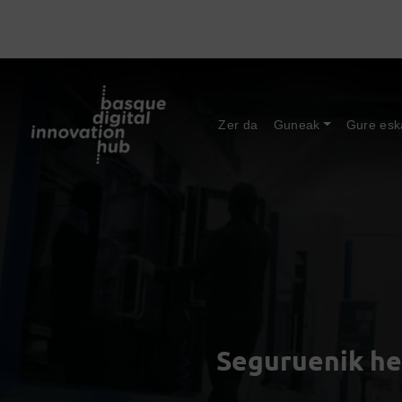
Zer da
Guneak
Gure esk
Seguruenik he