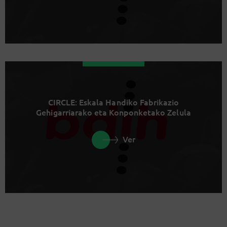
CIRCLE: Eskala Handiko Fabrikazio
Gehigarriarako eta Konponketako Zelula
Ver