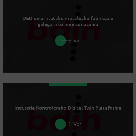
DED oinarritutako metalezko fabrikazio
gehigarriko monitorizazioa
Ver
Industria Kontrolerako Digital Twin Plataforma
Ver