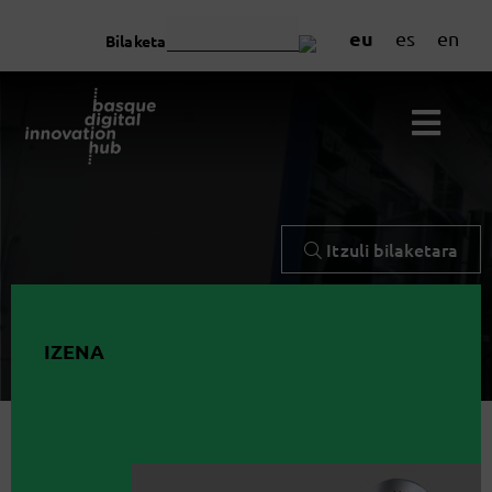
eu
es
en
Bilaketa
Itzuli bilaketara
IZENA