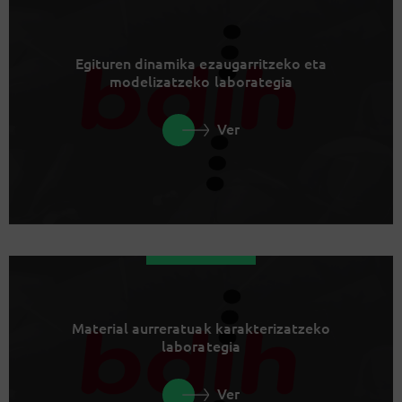
Egituren dinamika ezaugarritzeko eta
modelizatzeko laborategia
Ver
Material aurreratuak karakterizatzeko
laborategia
Ver