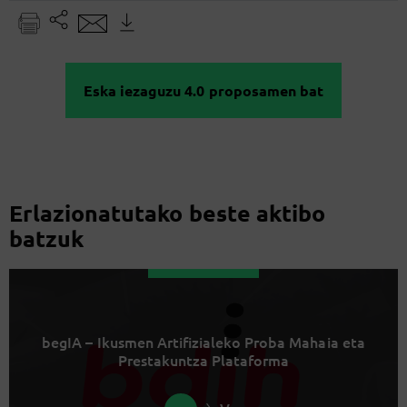
Eska iezaguzu 4.0 proposamen bat
Erlazionatutako beste aktibo
batzuk
begIA – Ikusmen Artifizialeko Proba Mahaia eta
Prestakuntza Plataforma