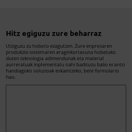
Hitz egiguzu zure beharraz
Utziguzu zu hobeto ezagutzen. Zure enpresaren
produkzio-sistemaren eraginkortasuna hobetuko
duten teknologia adimendunak eta material
aurreratuak inplementatu nahi badituzu balio erantsi
handiagoko soluzioak eskaintzeko, bete formulario
hau.