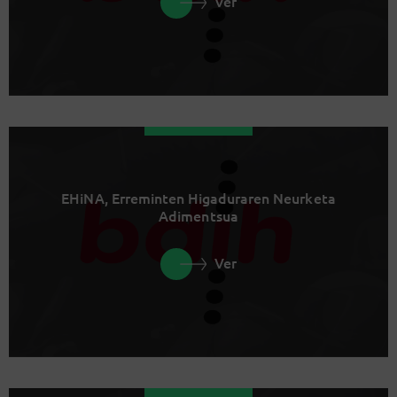
Ver
EHiNA, Erreminten Higaduraren Neurketa
Adimentsua
Ver