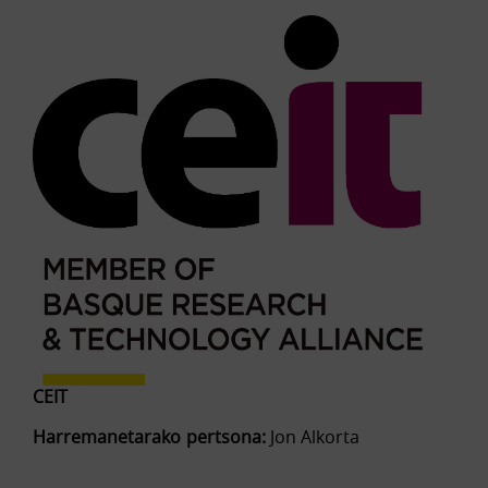
CEIT
Harremanetarako pertsona:
Jon Alkorta