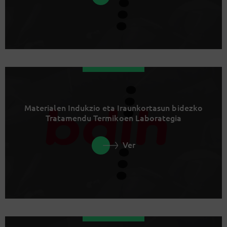
Materialen Indukzio eta Iraunkortasun bidezko
Tratamendu Termikoen Laborategia
Ver