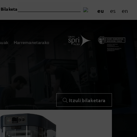
Bilaketa
eu
es
en
suak
Harremanetarako
Itzuli bilaketara