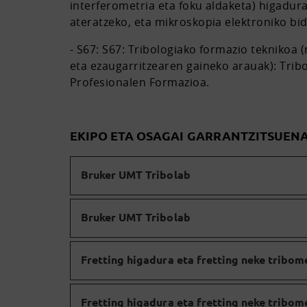
interferometria eta foku aldaketa) higadu
ateratzeko, eta mikroskopia elektroniko bi
- S67: S67: Tribologiako formazio teknikoa
eta ezaugarritzearen gaineko arauak): Trib
Profesionalen Formazioa.
EKIPO ETA OSAGAI GARRANTZITSUEN
Bruker UMT Tribolab
Bruker UMT Tribolab
Fretting higadura eta fretting neke tribom
Fretting higadura eta fretting neke tribom