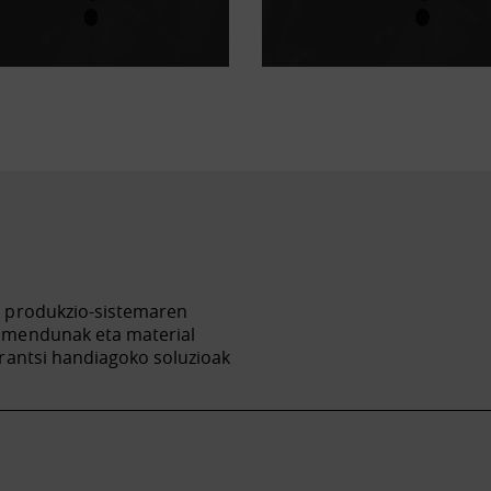
n produkzio-sistemaren
imendunak eta material
rantsi handiagoko soluzioak