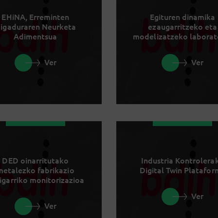
EHiNA, Erreminten
Egituren dinamika
igaduraren Neurketa
ezaugarritzeko eta
Adimentsua
modelizatzeko laborat
Ver
Ver
DED oinarritutako
Industria Kontrolera
metalezko fabrikazio
Digital Twin Platafo
igarriko monitorizazioa
Ver
Ver