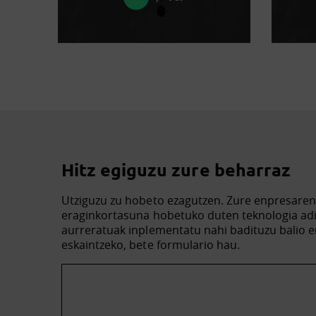
Hitz egiguzu zure beharraz
Utziguzu zu hobeto ezagutzen. Zure enpresare
eraginkortasuna hobetuko duten teknologia ad
aurreratuak inplementatu nahi badituzu balio e
eskaintzeko, bete formulario hau.