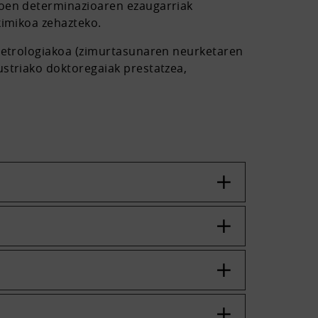
moen determinazioaren ezaugarriak
kimikoa zehazteko.
 metrologiakoa (zimurtasunaren neurketaren
ustriako doktoregaiak prestatzea,