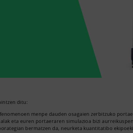
aintzen ditu:
a) fenomenoen menpe dauden osagaien zerbitzuko portaer
alak eta euren portaeraren simulazioa bizi aurreikuspe
borategian bermatzen da, neurketa kuantitatibo ekipoeki