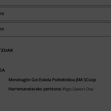
810
810
TZUAK
EA
Mondragón Goi Eskola Politeknikoa JMA SCoop
Harremanetarako pertsona:
Iñigo Llavori Osa