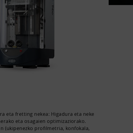
a eta fretting nekea: Higadura eta neke
nerako eta osagaien optimizaziorako.
n (ukipenezko profilmetria, konfokala,