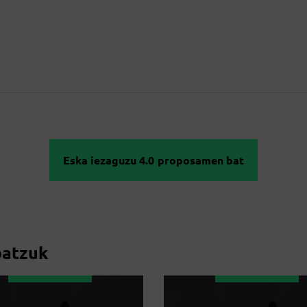
Eska iezaguzu 4.0 proposamen bat
batzuk