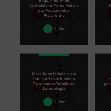
begIA – Ikusmen
Artifizialeko Proba Mahaia
H
eta Prestakuntza
Plataforma
Ver
Materialen Indukzio eta
Iraunkortasun bidezko
Tratamendu Termikoen
geh
Laborategia
Ver