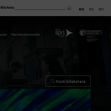
Bilaketa
eu
es
en
suak
Harremanetarako
Itzuli bilaketara