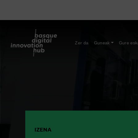
Zer da
Guneak
Gure esk
IZENA