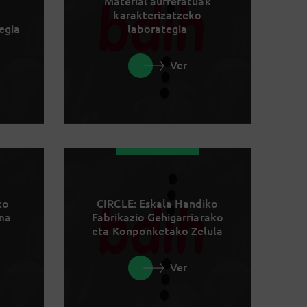
Material aurreratuak
karakterizatzeko
egia
laborategia
Ver
ko
CIRCLE: Eskala Handiko
rma
Fabrikazio Gehigarriarako
eta Konponketako Zelula
Ver