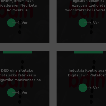
EHiNA, Erreminten
Egituren dinamika
igaduraren Neurketa
ezaugarritzeko eta
Adimentsua
modelizatzeko laborat
Ver
Ver
DED oinarritutako
Industria Kontrolera
metalezko fabrikazio
Digital Twin Platafo
igarriko monitorizazioa
Ver
Ver