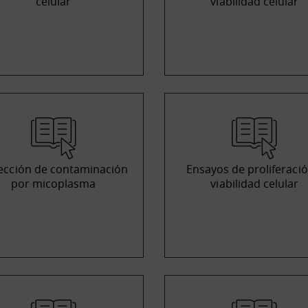
celular
viabilidad celular
ección de contaminación
Ensayos de proliferació
por micoplasma
viabilidad celular