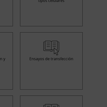
tipos celulares
n y
Ensayos de transfección