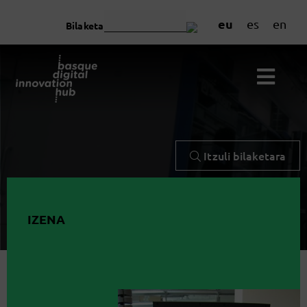
eu
es
en
Bilaketa
Itzuli bilaketara
IZENA