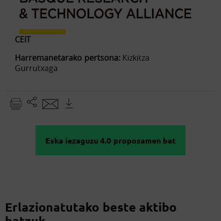
CEIT
Harremanetarako pertsona:
Kizkitza
Gurrutxaga
Eska iezaguzu 4.0 proposamen bat
Erlazionatutako beste aktibo
batzuk