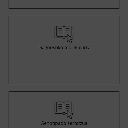
Diagnostiko molekularra
Genotipado serbitzua