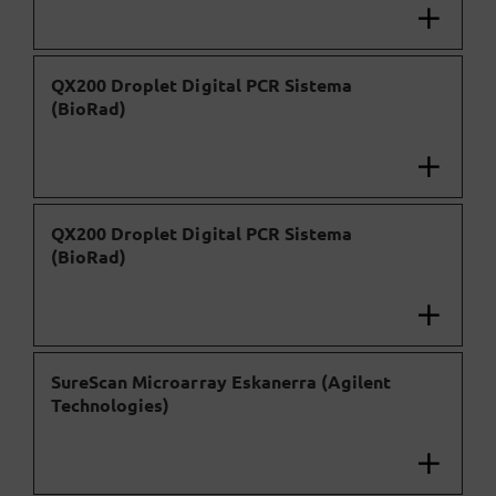
QX200 Droplet Digital PCR Sistema
(BioRad)
QX200 Droplet Digital PCR Sistema
(BioRad)
SureScan Microarray Eskanerra (Agilent
Technologies)