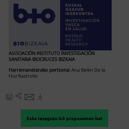
ASOCIACIÓN INSTITUTO INVESTIGACIÓN
SANITARIA BIOCRUCES BIZKAIA
Harremanetarako pertsona:
Ana Belén De la
Hoz Rastrollo
Eska iezaguzu 4.0 proposamen bat