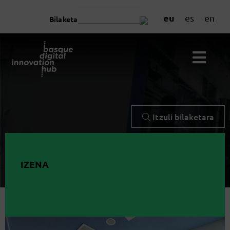
eu
es
en
Bilaketa
Itzuli bilaketara
IZENA