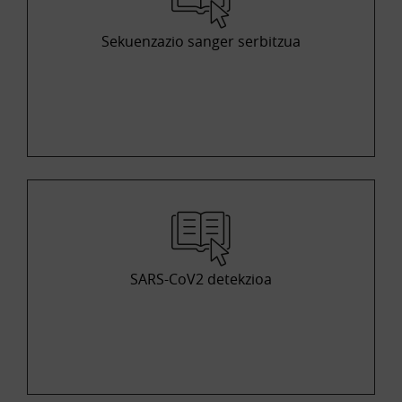
Sekuenzazio sanger serbitzua
SARS-CoV2 detekzioa