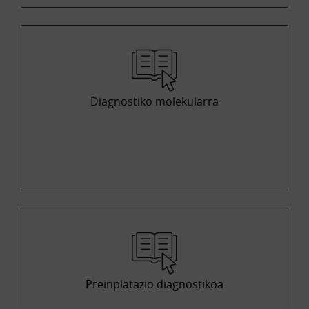
Diagnostiko molekularra
Preinplatazio diagnostikoa