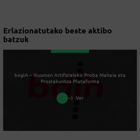
Erlazionatutako beste aktibo
batzuk
begIA – Ikusmen Artifizialeko Proba Mahaia eta
Prestakuntza Plataforma
Ver