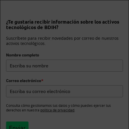
¿Te gustaría recibir información sobre los activos
tecnológicos de BDIH?
Suscríbete para recibir novedades por correo de nuestros
activos tecnológicos.
Nombre completo
Correo electrónico
*
Consulta cómo gestionamos tus datos y cómo puedes ejercer tus
derechos en nuestra
política de privacidad
.
Enviar