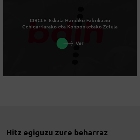
CIRCLE: Eskala Handiko Fabrikazio
Gehigarriarako eta Konponketako Zelula
Ver
Hitz egiguzu zure beharraz