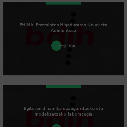
EHiNA, Erreminten Higaduraren Neurketa
Adimentsua
Ver
Egituren dinamika ezaugarritzeko eta
modelizatzeko laborategia