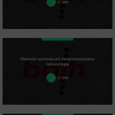
Ver
Material aurreratuak karakterizatzeko
laborategia
Ver