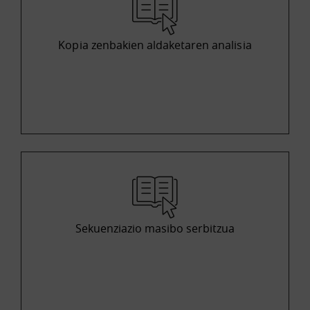
Kopia zenbakien aldaketaren analisia
Sekuenziazio masibo serbitzua