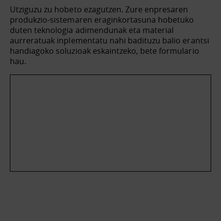
Utziguzu zu hobeto ezagutzen. Zure enpresaren
produkzio-sistemaren eraginkortasuna hobetuko
duten teknologia adimendunak eta material
aurreratuak inplementatu nahi badituzu balio erantsi
handiagoko soluzioak eskaintzeko, bete formulario
hau.