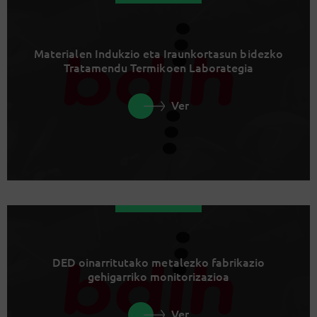
Materialen Indukzio eta Iraunkortasun bidezko
Tratamendu Termikoen Laborategia
Ver
DED oinarritutako metalezko fabrikazio
gehigarriko monitorizazioa
Ver