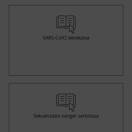
SARS-CoV2 detekzioa
Sekuenzazio sanger serbitzua