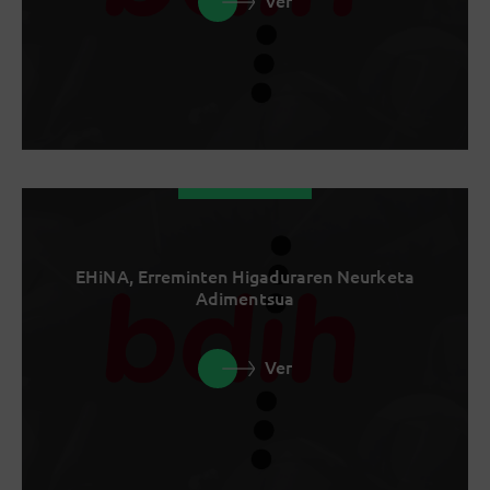
Ver
EHiNA, Erreminten Higaduraren Neurketa
Adimentsua
Ver