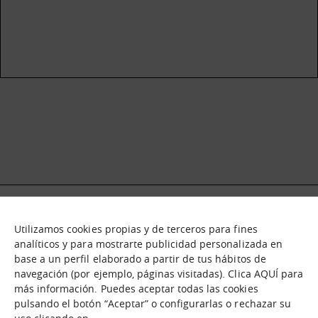
Utilizamos cookies propias y de terceros para fines
Qué es
Nodos
analíticos y para mostrarte publicidad personalizada en
base a un perfil elaborado a partir de tus hábitos de
Nuestra oferta
Catálogo de activos
navegación (por ejemplo, páginas visitadas). Clica AQUÍ para
Jornadas de inmersión
Experiencias
más información. Puedes aceptar todas las cookies
Contáctanos
pulsando el botón “Aceptar” o configurarlas o rechazar su